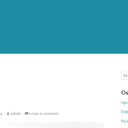
Sea
Os
Opr
Dob
14
admin
Leave a comment
Por