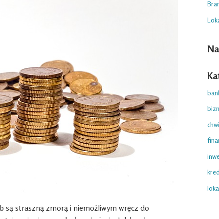
Bra
Lok
Na
Ka
ban
biz
chwi
fina
inwe
kre
loka
ób są straszną zmorą i niemożliwym wręcz do