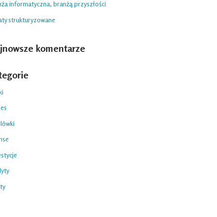
nża informatyczna, branżą przyszłości
aty strukturyzowane
jnowsze komentarze
tegorie
ki
nes
lówki
nse
stycje
dyty
ty