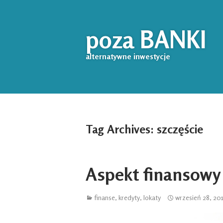
poza BANKI
alternatywne inwestycje
Tag Archives:
szczęście
Aspekt finansowy
finanse
,
kredyty
,
lokaty
wrzesień 28, 20