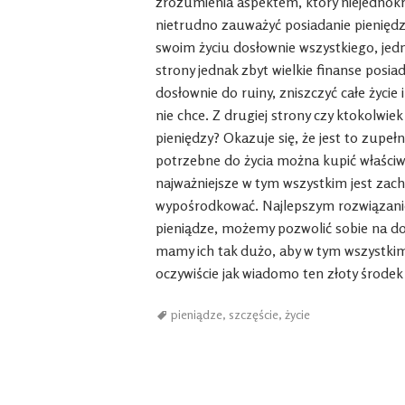
zrozumienia aspektem, który niejednokr
nietrudno zauważyć posiadanie pienięd
swoim życiu dosłownie wszystkiego, jed
strony jednak zbyt wielkie finanse pos
dosłownie do ruiny, zniszczyć całe życie 
nie chce. Z drugiej strony czy ktokolwiek
pieniędzy? Okazuje się, że jest to zupeł
potrzebne do życia można kupić właściwie
najważniejsze w tym wszystkim jest za
wypośrodkować. Najlepszym rozwiązanie
pieniądze, możemy pozwolić sobie na doś
mamy ich tak dużo, aby w tym wszystkim 
oczywiście jak wiadomo ten złoty środek 
pieniądze
,
szczęście
,
życie