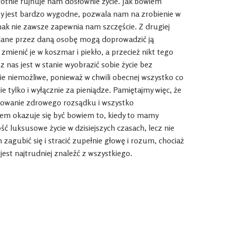
otnie rujnuje nam dosłownie życie. Jak bowiem
zy jest bardzo wygodne, pozwala nam na zrobienie w
nak nie zawsze zapewnia nam szczęście. Z drugiej
iadane przez daną osobę mogą doprowadzić ją
i zmienić je w koszmar i piekło, a przecież nikt tego
 z nas jest w stanie wyobrazić sobie życie bez
nie niemożliwe, ponieważ w chwili obecnej wszystko co
 tylko i wyłącznie za pieniądze. Pamiętajmy więc, że
chowanie zdrowego rozsądku i wszystko
m okazuje się być bowiem to, kiedy to mamy
ć luksusowe życie w dzisiejszych czasach, lecz nie
zagubić się i stracić zupełnie głowę i rozum, chociaż
jest najtrudniej znaleźć z wszystkiego.