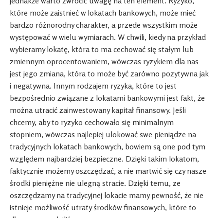
jednakże warto zwrócić uwagę na ten element. Ryzyko,
które może zaistnieć w lokatach bankowych, może mieć
bardzo różnorodny charakter, a przede wszystkim może
występować w wielu wymiarach. W chwili, kiedy na przykład
wybieramy lokatę, która to ma cechować się stałym lub
zmiennym oprocentowaniem, wówczas ryzykiem dla nas
jest jego zmiana, która to może być zarówno pozytywna jak
i negatywna. Innym rodzajem ryzyka, które to jest
bezpośrednio związane z lokatami bankowymi jest fakt, że
można utracić zainwestowany kapitał finansowy. Jeśli
chcemy, aby to ryzyko cechowało się minimalnym
stopniem, wówczas najlepiej ulokować swe pieniądze na
tradycyjnych lokatach bankowych, bowiem są one pod tym
względem najbardziej bezpieczne. Dzięki takim lokatom,
faktycznie możemy oszczędzać, a nie martwić się czy nasze
środki pieniężne nie ulegną stracie. Dzięki temu, ze
oszczędzamy na tradycyjnej lokacie mamy pewność, że nie
istnieje możliwość utraty środków finansowych, które to