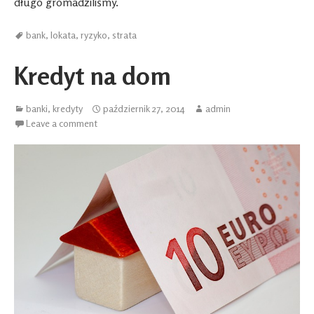
długo gromadziliśmy.
bank
,
lokata
,
ryzyko
,
strata
Kredyt na dom
banki
,
kredyty
październik 27, 2014
admin
Leave a comment