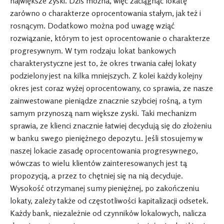
największe zyski. Dziś można, więc zaciągnąć lokatę
zarówno o charakterze oprocentowania stałym, jak też i
rosnącym. Dodatkowo można pod uwagę wziąć
rozwiązanie, którym to jest oprocentowanie o charakterze
progresywnym. W tym rodzaju lokat bankowych
charakterystyczne jest to, że okres trwania całej lokaty
podzielony jest na kilka mniejszych. Z kolei każdy kolejny
okres jest coraz wyżej oprocentowany, co sprawia, ze nasze
zainwestowane pieniądze znacznie szybciej rośną, a tym
samym przynoszą nam większe zyski. Taki mechanizm
sprawia, ze klienci znacznie łatwiej decydują się do złożeniu
w banku swego pieniężnego depozytu. Jeśli stosujemy w
naszej lokacie zasadę oprocentowania progresywnego,
wówczas to wielu klientów zainteresowanych jest tą
propozycją, a przez to chętniej się na nią decyduje.
Wysokość otrzymanej sumy pieniężnej, po zakończeniu
lokaty, zależy także od częstotliwości kapitalizacji odsetek.
Każdy bank, niezależnie od czynników lokalowych, nalicza