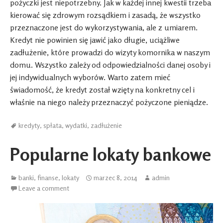
pożyczki jest niepotrzebny. Jak w każdej innej kwestii trzeba
kierować się zdrowym rozsądkiem i zasadą, że wszystko
przeznaczone jest do wykorzystywania, ale z umiarem.
Kredyt nie powinien się jawić jako długie, uciążliwe
zadłużenie, które prowadzi do wizyty komornika w naszym
domu. Wszystko zależy od odpowiedzialności danej osoby i
jej indywidualnych wyborów. Warto zatem mieć
świadomość, że kredyt został wzięty na konkretny cel i
właśnie na niego należy przeznaczyć pożyczone pieniądze.
kredyty
,
spłata
,
wydatki
,
zadłużenie
Popularne lokaty bankowe
banki
,
finanse
,
lokaty
marzec 8, 2014
admin
Leave a comment