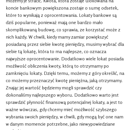
możemy je stracić. Kwota, która zostaje ulokowana na
koncie bankowym powiększona zostaje o sumę odsetek,
które to wynikają z oprocentowania. Lokaty bankowe są
dziś popularne, ponieważ mają one bardzo mało
skomplikowaną budowę, co sprawia, ze korzystać może z
nich każdy. W chwili, kiedy mamy zamiar powiększyć
posiadaną przez siebie kwotę pieniędzy, musimy wybrać dla
siebie tą lokatę, która to ma najlepsze, co oznacza
najwyższe oprocentowanie. Dodatkowo wiele lokat posiada
możliwość obliczenia kwoty, którą to otrzymamy po
zamknięciu lokaty. Dzięki temu, możemy z góry określić, na
co możemy przeznaczyć kwotę pieniężna, jaką otrzymamy.
Znając jej wartość będziemy mogli sprawdzić czy
dokonaliśmy najlepszego wyboru. Dodatkowo warto jest
sprawdzić płynność finansową potencjalnej lokaty, a jest to
ważne wówczas, gdy chcemy mieć możliwość szybszego
wybrania swoich pieniędzy, w chwili, gdy mogą być one nam
w danym momencie potrzebne, jako niewypowiedziane