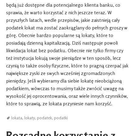
będą już dostępne dla potencjalnego klienta banku, co
sprawia, że warto korzystać z nich jeszcze teraz. W
przyszłych latach, wedle przepisów, jakie zaistnieją cały
podatek lokat ma zostać zaokrąglany do pełnych groszy w
górę. Obecnie bardzo popularne są lokaty, które to
posiadają dzienną kapitalizacją. Dziś następuje powoli
likwidacja lokat bez podatku. Obecnie nie tylko firmy czy
też instytucja lokują swoje pieniądze w ten sposób, lecz
czynią to także osoby fizyczne, które to pragną czerpać jak
największe zyski ze swych wcześniej zgromadzonych
pieniędzy. Jeśli wybieramy dla siebie lokatę nieobciążoną
podatkiem, wówczas to musimy także zwrócić uwagę na
wysokość jej oprocentowania, oraz wiele innych czynników,
które to sprawią, ze lokata przyniesie nam korzyść.
lokata
,
lokaty
,
podatek
,
podatki
Rozsądne korzystanie z