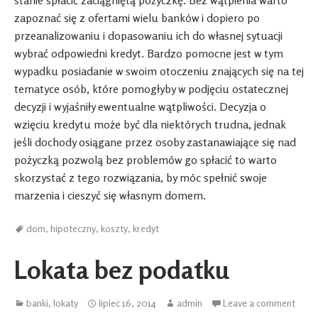
stanie spłacić zaciągniętą pożyczkę. Bez wątpienia warto
zapoznać się z ofertami wielu banków i dopiero po
przeanalizowaniu i dopasowaniu ich do własnej sytuacji
wybrać odpowiedni kredyt. Bardzo pomocne jest w tym
wypadku posiadanie w swoim otoczeniu znających się na tej
tematyce osób, które pomogłyby w podjęciu ostatecznej
decyzji i wyjaśniły ewentualne wątpliwości. Decyzja o
wzięciu kredytu może być dla niektórych trudna, jednak
jeśli dochody osiągane przez osoby zastanawiające się nad
pożyczką pozwolą bez problemów go spłacić to warto
skorzystać z tego rozwiązania, by móc spełnić swoje
marzenia i cieszyć się własnym domem.
dom
,
hipoteczny
,
koszty
,
kredyt
Lokata bez podatku
banki
,
lokaty
lipiec 16, 2014
admin
Leave a comment