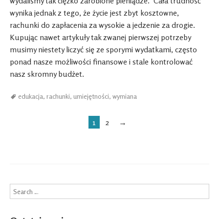
wydaliśmy tak ciężko zarobione pieniądze. Cała trudność
wynika jednak z tego, że życie jest zbyt kosztowne,
rachunki do zapłacenia za wysokie a jedzenie za drogie.
Kupując nawet artykuły tak zwanej pierwszej potrzeby
musimy niestety liczyć się ze sporymi wydatkami, często
ponad nasze możliwości finansowe i stale kontrolować
nasz skromny budżet.
edukacja
,
rachunki
,
umiejętności
,
wymiana
Post navigation
1
2
→
Search