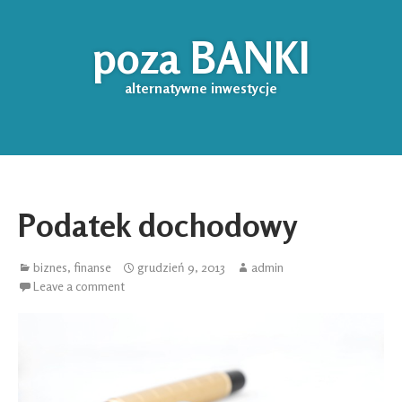
poza BANKI
alternatywne inwestycje
Podatek dochodowy
biznes
,
finanse
grudzień 9, 2013
admin
Leave a comment