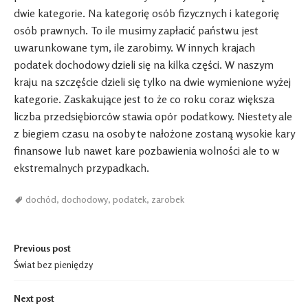
dwie kategorie. Na kategorię osób fizycznych i kategorię
osób prawnych. To ile musimy zapłacić państwu jest
uwarunkowane tym, ile zarobimy. W innych krajach
podatek dochodowy dzieli się na kilka części. W naszym
kraju na szczęście dzieli się tylko na dwie wymienione wyżej
kategorie. Zaskakujące jest to że co roku coraz większa
liczba przedsiębiorców stawia opór podatkowy. Niestety ale
z biegiem czasu na osoby te nałożone zostaną wysokie kary
finansowe lub nawet kare pozbawienia wolności ale to w
ekstremalnych przypadkach.
dochód
,
dochodowy
,
podatek
,
zarobek
Post navigation
Previous post
Świat bez pieniędzy
Next post