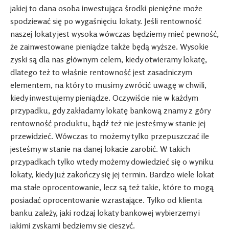
jakiej to dana osoba inwestująca środki pieniężne może
spodziewać się po wygaśnięciu lokaty. Jeśli rentowność
naszej lokaty jest wysoka wówczas będziemy mieć pewność,
że zainwestowane pieniądze także będą wyższe. Wysokie
zyski są dla nas głównym celem, kiedy otwieramy lokatę,
dlatego też to właśnie rentowność jest zasadniczym
elementem, na który to musimy zwrócić uwagę w chwili,
kiedy inwestujemy pieniądze. Oczywiście nie w każdym
przypadku, gdy zakładamy lokatę bankową znamy z góry
rentowność produktu, bądź też nie jesteśmy w stanie jej
przewidzieć. Wówczas to możemy tylko przepuszczać ile
jesteśmy w stanie na danej lokacie zarobić. W takich
przypadkach tylko wtedy możemy dowiedzieć się o wyniku
lokaty, kiedy już zakończy się jej termin. Bardzo wiele lokat
ma stałe oprocentowanie, lecz są też takie, które to mogą
posiadać oprocentowanie wzrastające. Tylko od klienta
banku zależy, jaki rodzaj lokaty bankowej wybierzemy i
jakimi zyskami będziemy się cieszyć.