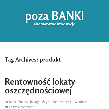
poza BANKI
alternatywne inwestycje
Tag Archives:
produkt
Rentowność lokaty
oszczędnościowej
banki
,
finanse
,
lokaty
grudzień 22, 2014
admin
Leave a comment