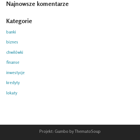
Najnowsze komentarze
Kategorie
banki
biznes
chwilówki
finanse
inwestycje
kredyty
lokaty
Projekt: Gumbo by ThematoSoup